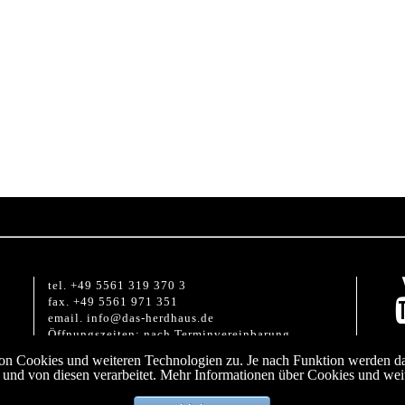
tel. +49 5561 319 370 3
fax. +49 5561 971 351
email. info@das-herdhaus.de
Öffnungszeiten: nach Terminvereinbarung
n Cookies und weiteren Technologien zu. Je nach Funktion werden dab
und von diesen verarbeitet. Mehr Informationen über Cookies und weit