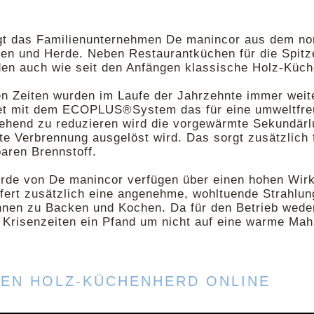
gt das Familienunternehmen De manincor aus dem nord
en und Herde. Neben Restaurantküchen für die Spit
den auch wie seit den Anfängen klassische Holz-Küch
en Zeiten wurden im Laufe der Jahrzehnte immer weit
tet mit dem ECOPLUS®System das für eine umweltfreu
ehend zu reduzieren wird die vorgewärmte Sekundärl
te Verbrennung ausgelöst wird. Das sorgt zusätzlich 
aren Brennstoff.
rde von De manincor verfügen über einen hohen Wirk
efert zusätzlich eine angenehme, wohltuende Strahl
ihnen zu Backen und Kochen. Da für den Betrieb weder
 Krisenzeiten ein Pfand um nicht auf eine warme Mah
REN HOLZ-KÜCHENHERD ONLINE